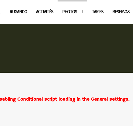
L
RUGANDO
ACTIVITÉS
PHOTOS
TARIFS
RESERVAS
sabling Conditional script loading in the General settings.