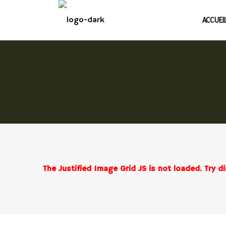
ACCUEI
The Justified Image Grid JS is not loaded. Try di